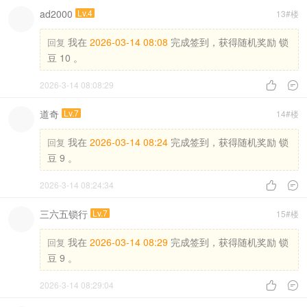
ad2000
Lv.4
13#楼
我在
2026-03-14 08:08
完成签到，获得随机奖励 锁
回复
豆 10 。
2026-3-14 08:08:29


道奇
Lv.7
14#楼
我在
2026-03-14 08:24
完成签到，获得随机奖励 锁
回复
豆 9 。
2026-3-14 08:24:34


三六五锁行
Lv.7
15#楼
我在
2026-03-14 08:29
完成签到，获得随机奖励 锁
回复
豆 9 。
2026-3-14 08:29:04

