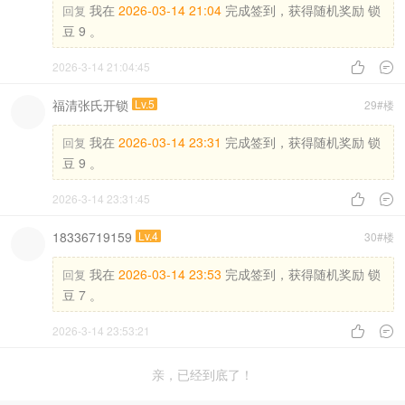
我在
2026-03-14 21:04
完成签到，获得随机奖励 锁
回复
豆 9 。
2026-3-14 21:04:45


福清张氏开锁
Lv.5
29#楼
我在
2026-03-14 23:31
完成签到，获得随机奖励 锁
回复
豆 9 。
2026-3-14 23:31:45


18336719159
Lv.4
30#楼
我在
2026-03-14 23:53
完成签到，获得随机奖励 锁
回复
豆 7 。
2026-3-14 23:53:21


亲，已经到底了！