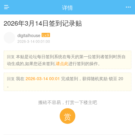
详情


2026年3月14日签到记录贴
digitalhouse
Lv.9
2026-3-14 00:01:00
本贴是论坛每日签到系统在每天的第一位签到者签到时所自
回复
动生成的,如果您还未签到,
请点此
进行签到的操作。
我在
2026-03-14 00:01
完成签到，获得随机奖励 锁豆 20
回复
。
搬砖不容易，打赏一下楼主吧
赏