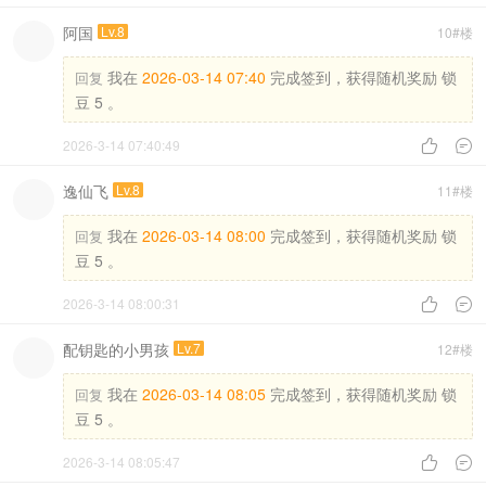
阿国
Lv.8
10#楼
我在
2026-03-14 07:40
完成签到，获得随机奖励 锁
回复
豆 5 。
2026-3-14 07:40:49


逸仙飞
Lv.8
11#楼
我在
2026-03-14 08:00
完成签到，获得随机奖励 锁
回复
豆 5 。
2026-3-14 08:00:31


配钥匙的小男孩
Lv.7
12#楼
我在
2026-03-14 08:05
完成签到，获得随机奖励 锁
回复
豆 5 。
2026-3-14 08:05:47

