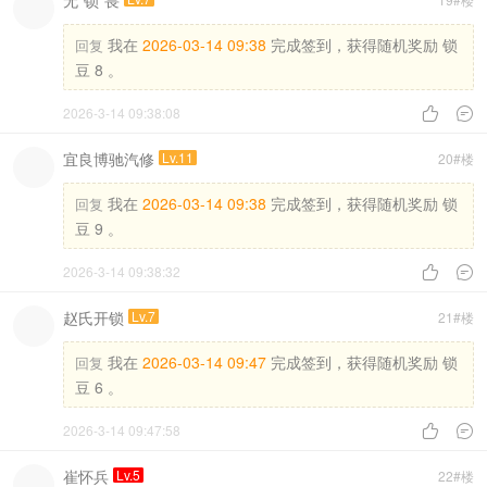
无“锁”畏
我在
2026-03-14 09:38
完成签到，获得随机奖励 锁
回复
豆 8 。
2026-3-14 09:38:08


宜良博驰汽修
Lv.11
20#楼
我在
2026-03-14 09:38
完成签到，获得随机奖励 锁
回复
豆 9 。
2026-3-14 09:38:32


赵氏开锁
Lv.7
21#楼
我在
2026-03-14 09:47
完成签到，获得随机奖励 锁
回复
豆 6 。
2026-3-14 09:47:58


崔怀兵
Lv.5
22#楼