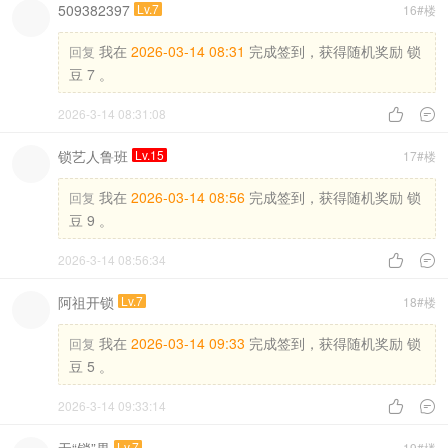
509382397
Lv.7
16#楼
我在
2026-03-14 08:31
完成签到，获得随机奖励 锁
回复
豆 7 。
2026-3-14 08:31:08


锁艺人鲁班
Lv.15
17#楼
我在
2026-03-14 08:56
完成签到，获得随机奖励 锁
回复
豆 9 。
2026-3-14 08:56:34


阿祖开锁
Lv.7
18#楼
我在
2026-03-14 09:33
完成签到，获得随机奖励 锁
回复
豆 5 。
2026-3-14 09:33:14


Lv.7
19#楼